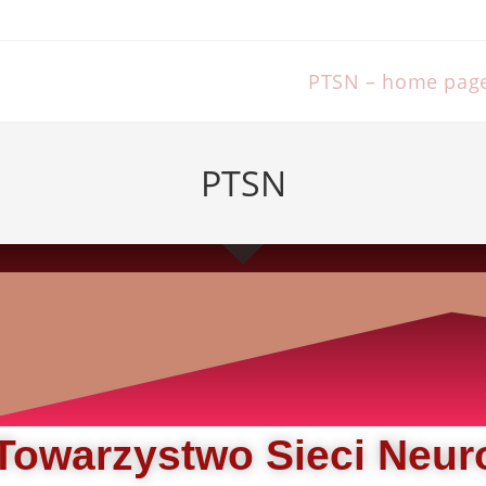
PTSN – home pag
PTSN
 Towarzystwo Sieci Neu