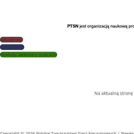
PTSN
jest organizacją naukową pro
Aktualności
Konferencje
Wykłady, webinary, podcasty
Na aktualną stronę
Copyright © 2026 Polskie Towarzystwo Sieci Neuronowych | Power